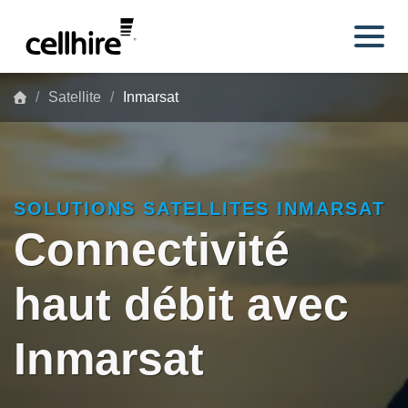
Skip to main content
Satellite
Inmarsat
SOLUTIONS SATELLITES INMARSAT
Connectivité
haut débit avec
Inmarsat