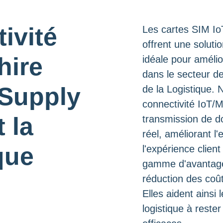
ivité
Les cartes SIM Io
offrent une solutio
hire
idéale pour amélio
dans le secteur de
 Supply
de la Logistique. 
connectivité IoT/
 la
transmission de 
os
réel, améliorant l'
n. Consultez
que
l'expérience client
pour plus de
gamme d'avantag
APTCHA; la
réduction des coût
onditions
Elles aident ainsi 
.
logistique à reste