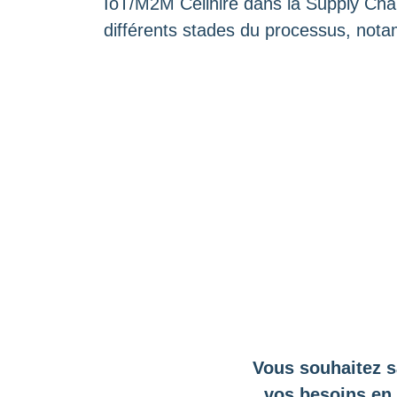
IoT/M2M Cellhire dans la Supply Chai
différents stades du processus, not
Vous souhaitez s
vos besoins en 