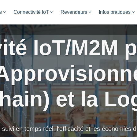
s
Connectivité IoT
Revendeurs
Infos pratiques
ité IoT/M2M p
'Approvision
ain) et la Lo
le suivi en temps réel, l'efficacité et les économies