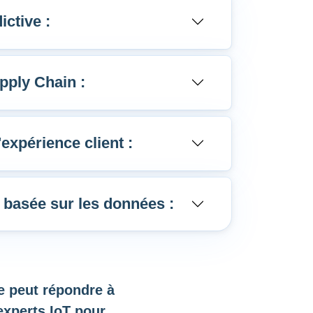
ctive :
upply Chain :
'expérience client :
 basée sur les données :
e peut répondre à
experts IoT pour