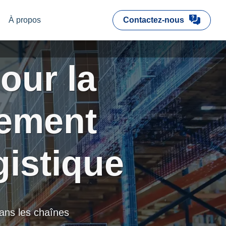
À propos
Contactez-nous
our la
nement
gistique
 dans les chaînes