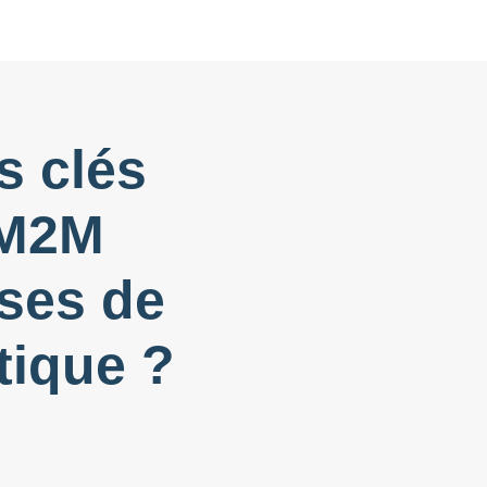
s clés
/M2M
ises de
tique ?