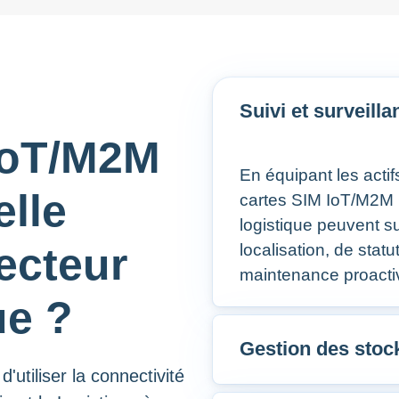
Suivi et surveilla
 IoT/M2M
En équipant les actifs
elle
cartes SIM IoT/M2M C
logistique peuvent s
secteur
localisation, de stat
maintenance proacti
ue ?
Gestion des stock
'utiliser la connectivité