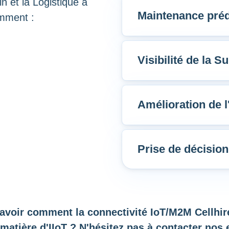
n et la Logistique à
Maintenance prédi
amment :
Visibilité de la S
Amélioration de l
Prise de décision
avoir comment la connectivité IoT/M2M Cellhir
matière d'IIoT ? N'hésitez pas à contacter nos 