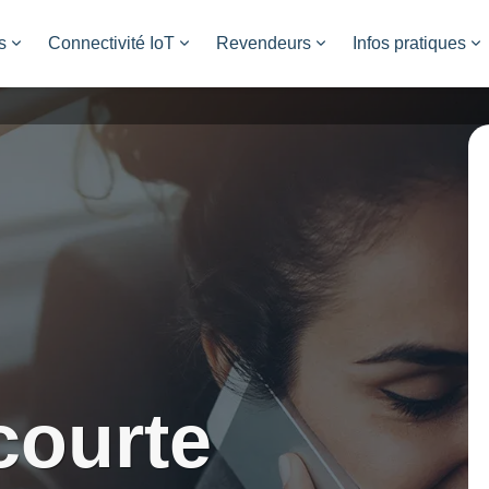
s
Connectivité IoT
Revendeurs
Infos pratiques
courte