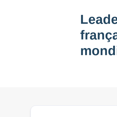
Leade
frança
mondi