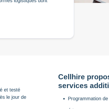
ormes logistiques dont
Cellhire propo
services addit
é et testé
dès le jour de
Programmation de 