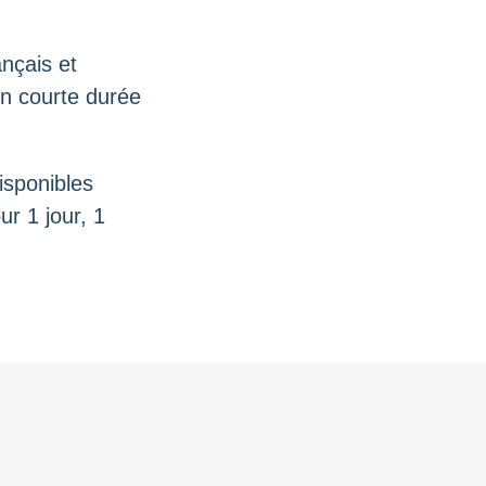
ançais et
en courte durée
isponibles
r 1 jour, 1