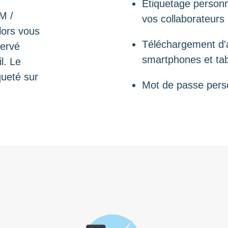
Étiquetage personn
M /
vos collaborateurs
lors vous
Téléchargement d'a
servé
smartphones et tab
l. Le
ueté sur
Mot de passe perso