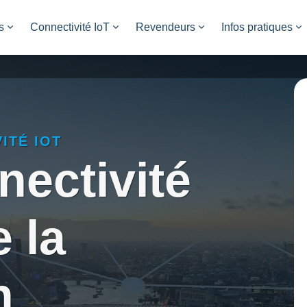
s
Connectivité IoT
Revendeurs
Infos pratiques
ITÉ IOT
nectivité
 la
n