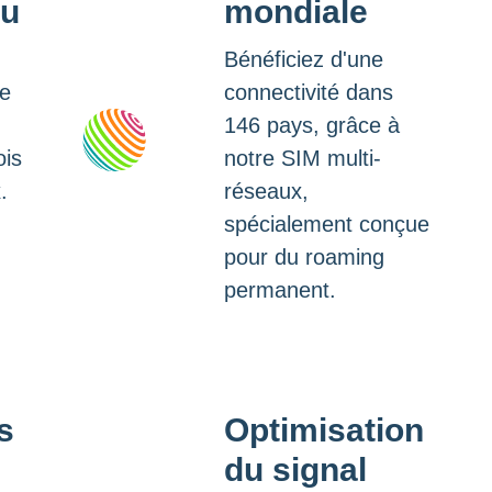
pu
mondiale
Bénéficiez d'une
le
connectivité dans
146 pays, grâce à
ois
notre SIM multi-
.
réseaux,
spécialement conçue
pour du roaming
permanent.
s
Optimisation
du signal