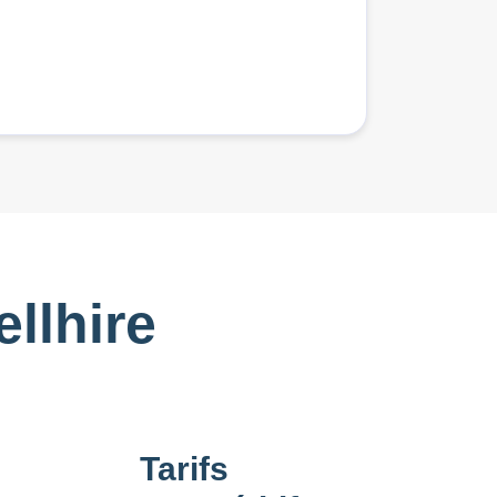
llhire
Tarifs