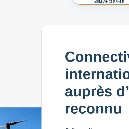
e
SIM WHOLESALE
Connectiv
internati
auprès d
reconnu