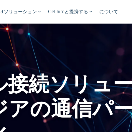
けソリューション
Cellhireと提携する
について
ル接続ソリュ
ジアの通信パ