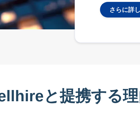
さらに詳
ellhireと提携する